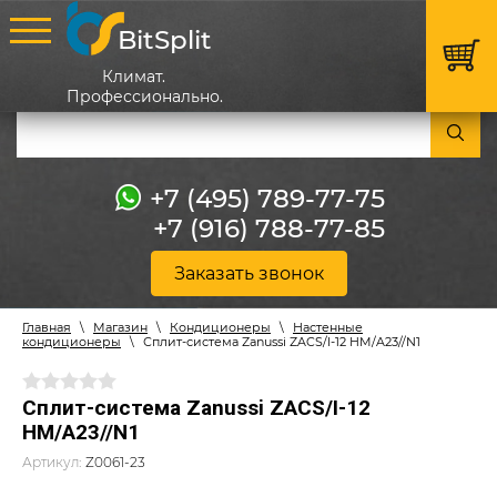
BitSplit
Климат.
Профессионально.
+7 (495) 789-77-75
+7 (916) 788-77-85
Заказать звонок
Главная
\
Магазин
\
Кондиционеры
\
Настенные
кондиционеры
\
Сплит-система Zanussi ZACS/I-12 HM/A23//N1
Сплит-система Zanussi ZACS/I-12
HM/A23//N1
Артикул:
Z0061-23