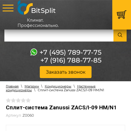
BitSplit
Климат.
Профессионально.
+7 (495) 789-77-75
+7 (916) 788-77-85
Заказать звонок
Главная
\
Магазин
\
Кондиционеры
\
Настенные
кондиционеры
\
Сплит-система Zanussi ZACS/I-09 HM/N1
Сплит-система Zanussi ZACS/I-09 HM/N1
Артикул:
Z0060