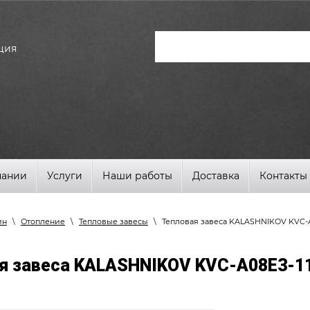
ция
пании
Услуги
Наши работы
Доставка
Контакты
ин
\
Отопление
\
Тепловые завесы
\
Тепловая завеса KALASHNIKOV KVC-A
я завеса KALASHNIKOV KVC-A08E3-1