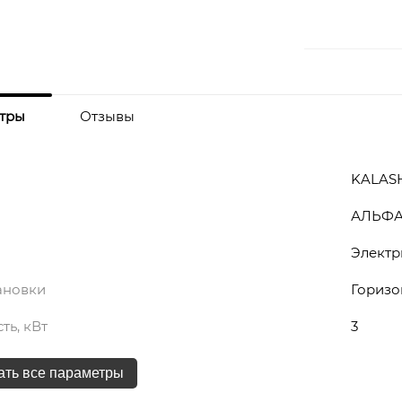
тры
Отзывы
KALAS
АЛЬФ
Электр
ановки
Горизо
ь, кВт
3
ать все параметры