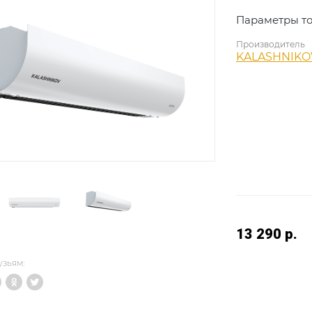
Параметры то
Производитель
KALASHNIKO
13 290
р.
узьям: