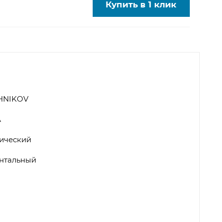
Купить в 1 клик
HNIKOV
А
ический
нтальный