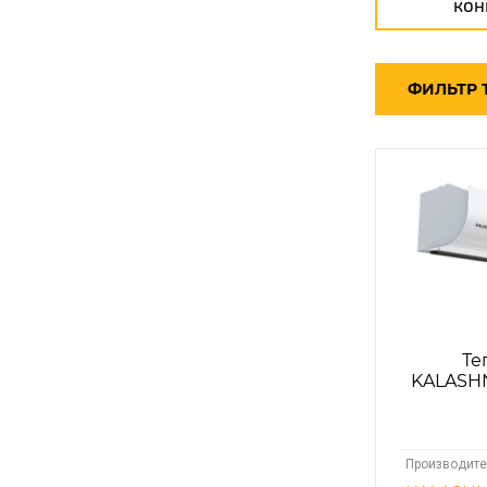
кон
ФИЛЬТР 
Те
KALASHN
Производите