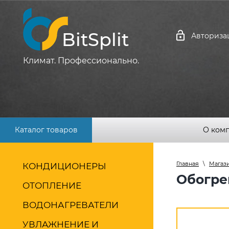
BitSplit
Авториза
Климат. Профессионально.
Каталог товаров
О ком
Главная
\
Магаз
КОНДИЦИОНЕРЫ
Обогре
ОТОПЛЕНИЕ
ВОДОНАГРЕВАТЕЛИ
УВЛАЖНЕНИЕ И