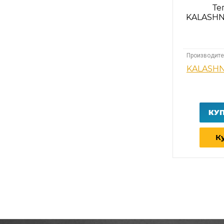
Те
KALASHN
Производите
KALASH
КУ
Ку