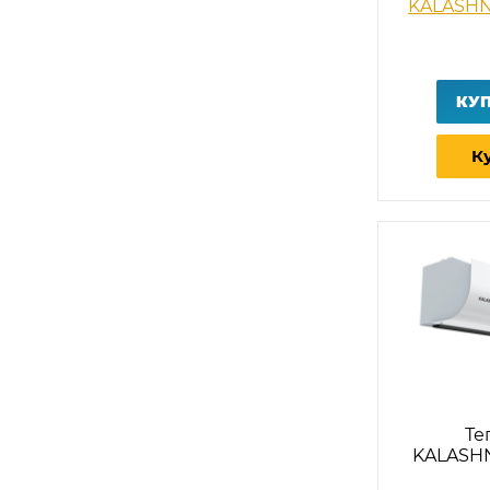
KALASH
КУ
Ку
Те
KALASHN