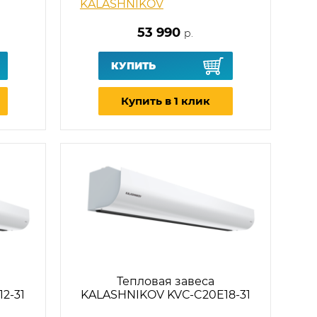
KALASHNIKOV
53 990
р.
КУПИТЬ
Купить в 1 клик
Тепловая завеса
2-31
KALASHNIKOV KVС-C20E18-31