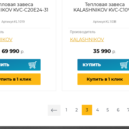
пловая завеса
Тепловая завеса
IKOV KVС-C20E24-31
KALASHNIKOV KVС-C10V
Артикул:
KL1019
Артикул:
KL1038
ль
Производитель
NIKOV
KALASHNIKOV
69 990
35 990
р.
р.
ПИТЬ
КУПИТЬ
пить в 1 клик
Купить в 1 клик
1
2
3
4
5
6