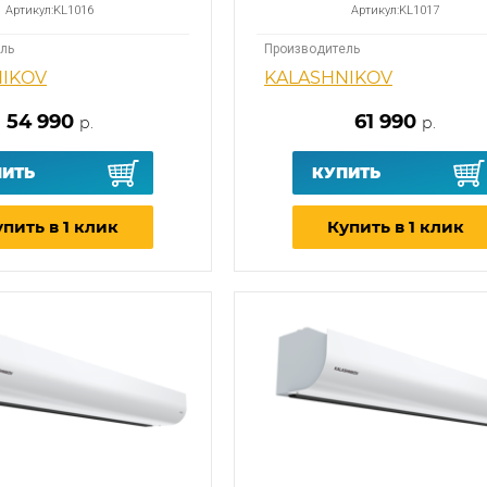
Артикул:
KL1016
Артикул:
KL1017
ль
Производитель
NIKOV
KALASHNIKOV
54 990
61 990
р.
р.
ПИТЬ
КУПИТЬ
пить в 1 клик
Купить в 1 клик