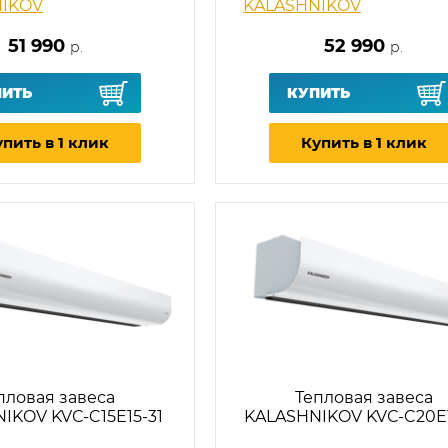
NIKOV
KALASHNIKOV
51 990
52 990
р.
р.
ПИТЬ
КУПИТЬ
пить в 1 клик
Купить в 1 клик
пловая завеса
Тепловая завеса
IKOV KVС-C15E15-31
KALASHNIKOV KVС-C20E1