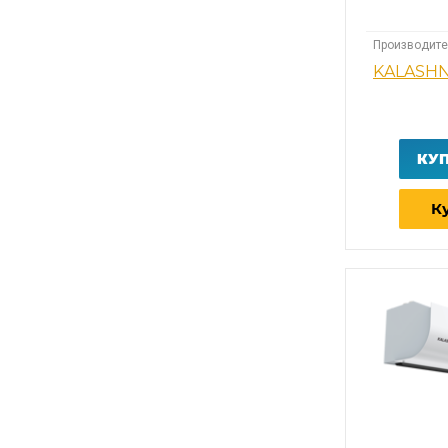
Производите
KALASH
КУ
Ку