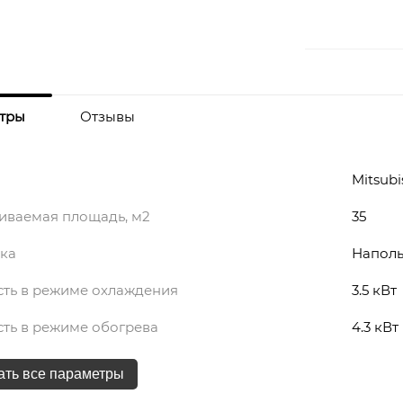
тры
Отзывы
Mitsubi
иваемая площадь, м2
35
ока
Напол
ть в режиме охлаждения
3.5 кВт
ть в режиме обогрева
4.3 кВт
ать все параметры