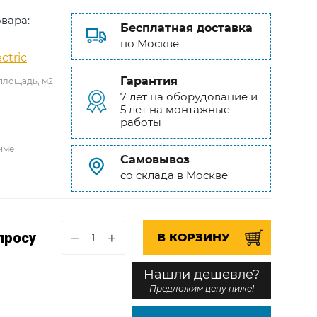
вара:
Бесплатная доставка
по Москве
ctric
Гарантия
площадь, м2
7 лет на оборудование и
5 лет на монтажные
работы
име
Самовывоз
со склада в Москве
просу
−
+
В КОРЗИНУ
Нашли дешевле?
Предложим цену ниже!