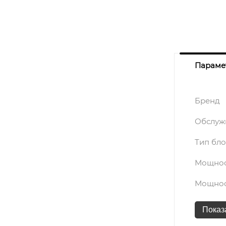
Параме
Бренд
Обслуж
Тип бл
Мощнос
Мощнос
Показ