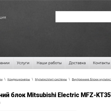
ция
пании
Услуги
Наши работы
Доставка
Контакты
ин
\
Кондиционеры
\
Мультисплит-системы
\
Внутренние блоки мультис
ий блок Mitsubishi Electric MFZ-KT3
8