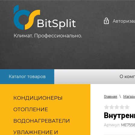
BitSplit
Авториза
Климат. Профессионально.
Каталог товаров
О ком
Главная
\
Магаз
КОНДИЦИОНЕРЫ
ОТОПЛЕНИЕ
Внутренн
ВОДОНАГРЕВАТЕЛИ
Артикул:
ME755
УВЛАЖНЕНИЕ И