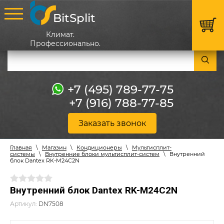
BitSplit
Климат.
Профессионально.
+7 (495) 789-77-75
+7 (916) 788-77-85
Заказать звонок
Главная
\
Магазин
\
Кондиционеры
\
Мультисплит-
системы
\
Внутренние блоки мультисплит-систем
\
Внутренний
блок Dantex RK-M24C2N
Внутренний блок Dantex RK-M24C2N
Артикул:
DN7508