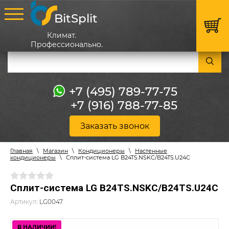
BitSplit
Климат.
Профессионально.
+7 (495) 789-77-75
+7 (916) 788-77-85
Заказать звонок
Главная
\
Магазин
\
Кондиционеры
\
Настенные
кондиционеры
\
Сплит-система LG B24TS.NSKC/B24TS.U24C
Сплит-система LG B24TS.NSKC/B24TS.U24C
Артикул:
LG0047
В НАЛИЧИИ!