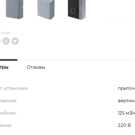
узьям:
тры
Отзывы
т. установки
приточ
ожение
вертик
ообмен
125 м3/
ение
220 В