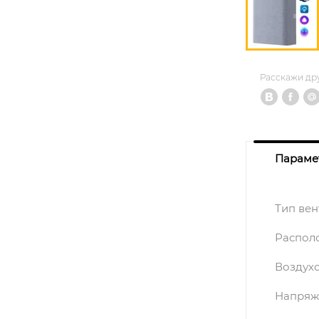
Расскажи др
Параме
Тип вен
Распол
Воздух
Напряж