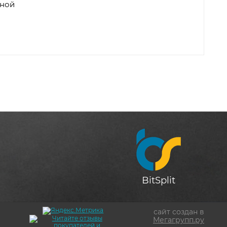
сной
BitSplit
сайт создан в
Мегагрупп.ру