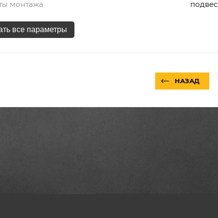
ты монтажа
подве
ать все параметры
НАЗАД