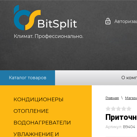
BitSplit
Авториза
Климат. Профессионально.
Каталог товаров
О ком
Главная
\
Магаз
КОНДИЦИОНЕРЫ
ОТОПЛЕНИЕ
Приточн
ВОДОНАГРЕВАТЕЛИ
Артикул:
B9404
УВЛАЖНЕНИЕ И