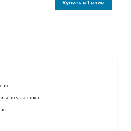
Купить в 1 клик
ная
альная установка
час