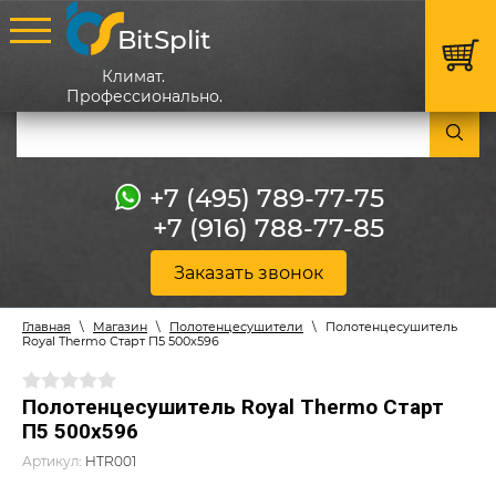
BitSplit
Климат.
Профессионально.
+7 (495) 789-77-75
+7 (916) 788-77-85
Заказать звонок
Главная
\
Магазин
\
Полотенцесушители
\
Полотенцесушитель
Royal Thermo Старт П5 500х596
Полотенцесушитель Royal Thermo Старт
П5 500х596
Артикул:
HTR001