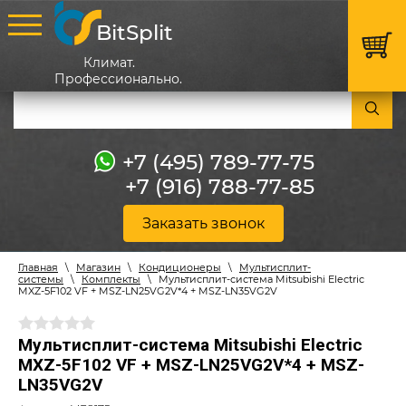
BitSplit
Климат.
Профессионально.
+7 (495) 789-77-75
+7 (916) 788-77-85
Заказать звонок
Главная
\
Магазин
\
Кондиционеры
\
Мультисплит-
системы
\
Комплекты
\
Мультисплит-система Mitsubishi Electric
MXZ-5F102 VF + MSZ-LN25VG2V*4 + MSZ-LN35VG2V
Мультисплит-система Mitsubishi Electric
MXZ-5F102 VF + MSZ-LN25VG2V*4 + MSZ-
LN35VG2V