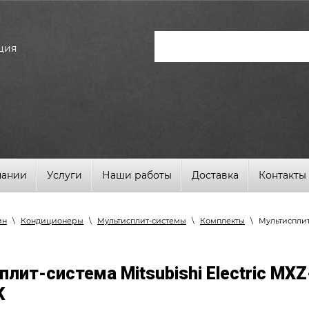
ция
пании
Услуги
Наши работы
Доставка
Контакты
ин
\
Кондиционеры
\
Мультисплит-системы
\
Комплекты
\
Мультисплит-
плит-система Mitsubishi Electric MX
K