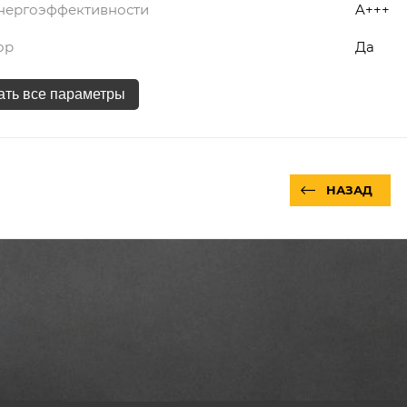
энергоэффективности
A+++
ор
Да
ать все параметры
НАЗАД