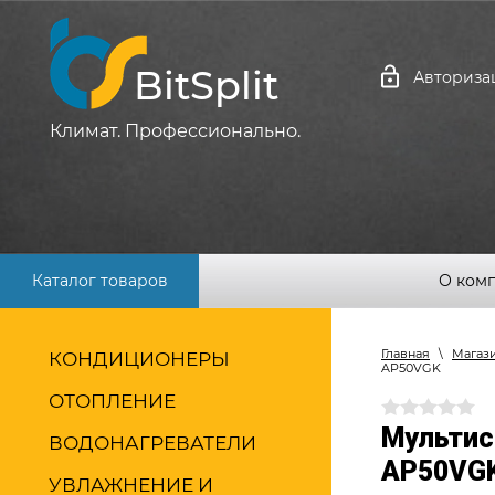
BitSplit
Авториза
Климат. Профессионально.
Каталог товаров
О ком
Главная
\
Магаз
КОНДИЦИОНЕРЫ
AP50VGK
ОТОПЛЕНИЕ
Мультис
ВОДОНАГРЕВАТЕЛИ
AP50VG
УВЛАЖНЕНИЕ И