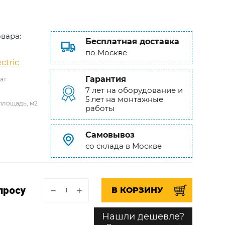
вара:
Бесплатная доставка
по Москве
ctric
Гарантия
ат
7 лет на оборудование и
5 лет на монтажные
площадь, м2
работы
Самовывоз
со склада в Москве
просу
−
+
В КОРЗИНУ
Нашли дешевле?