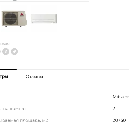
узьям:
тры
Отзывы
Mitsubi
ство комнат
2
иваемая площадь, м2
20+50